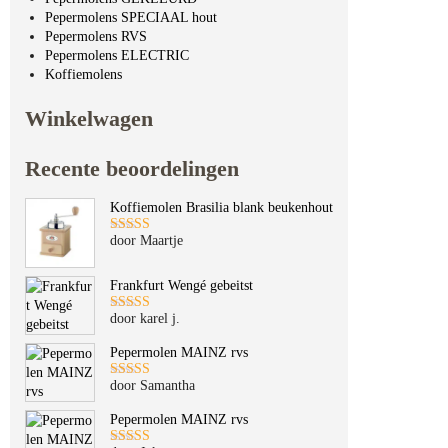
Pepermolens SPECIAAL hout
Pepermolens RVS
Pepermolens ELECTRIC
Koffiemolens
Winkelwagen
Recente beoordelingen
Koffiemolen Brasilia blank beukenhout
door Maartje
Gewaardeerd
5
uit 5
Frankfurt Wengé gebeitst
door karel j.
Gewaardeerd
5
uit 5
Pepermolen MAINZ rvs
door Samantha
Gewaardeerd
5
uit 5
Pepermolen MAINZ rvs