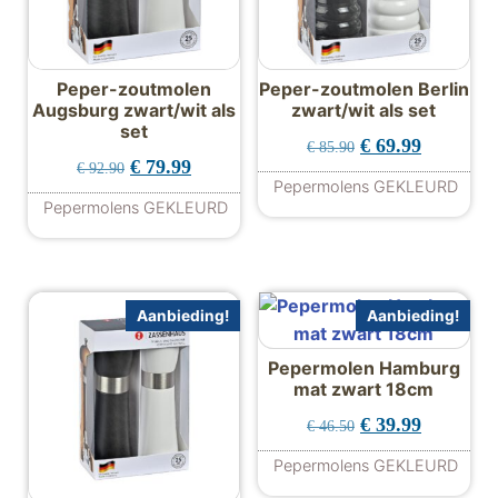
Peper-zoutmolen
Peper-zoutmolen Berlin
Augsburg zwart/wit als
zwart/wit als set
set
Oorspronkelijke p
Huidige pr
€
69.99
€
85.90
Oorspronkelijke prijs was: € 92.90.
Huidige prijs is: € 79.99.
€
79.99
€
92.90
Pepermolens GEKLEURD
Pepermolens GEKLEURD
Aanbieding!
Aanbieding!
Pepermolen Hamburg
mat zwart 18cm
Oorspronkelijke p
Huidige pr
€
39.99
€
46.50
Pepermolens GEKLEURD
Dit product hee