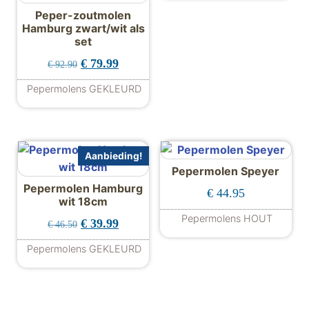
Peper-zoutmolen
Hamburg zwart/wit als
set
Oorspronkelijke prijs was: € 92.90.
Huidige prijs is: € 79.99.
€
79.99
€
92.90
Pepermolens GEKLEURD
Aanbieding!
Pepermolen Speyer
Pepermolen Hamburg
€
44.95
wit 18cm
Pepermolens HOUT
Oorspronkelijke prijs was: € 46.50.
Huidige prijs is: € 39.99.
€
39.99
€
46.50
Dit product hee
Pepermolens GEKLEURD
Dit product heeft meerdere variaties. De