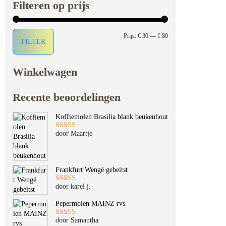
Filteren op prijs
Min. prijs
Max. prijs
Prijs:
€ 30
—
€ 80
FILTER
Winkelwagen
Recente beoordelingen
Koffiemolen Brasilia blank beukenhout
door Maartje
Gewaardeerd
5
uit 5
Frankfurt Wengé gebeitst
door karel j.
Gewaardeerd
5
uit 5
Pepermolen MAINZ rvs
door Samantha
Gewaardeerd