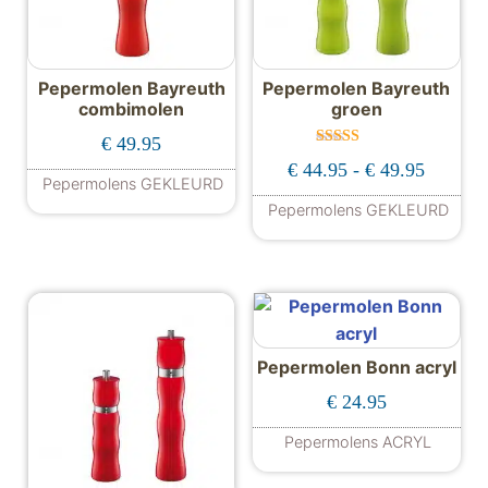
Pepermolen Bayreuth
Pepermolen Bayreuth
combimolen
groen
€
49.95
Gewaardeer
Prijskla
€
44.95
-
€
49.95
d
Pepermolens GEKLEURD
5.00
uit 5
Pepermolens GEKLEURD
Dit product hee
Pepermolen Bonn acryl
€
24.95
Pepermolens ACRYL
Dit product hee