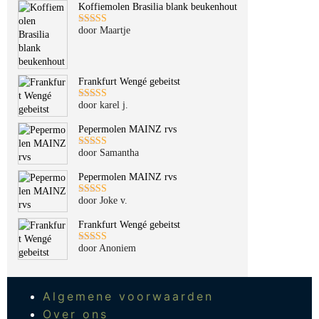
Koffiemolen Brasilia blank beukenhout
door Maartje
Gewaardeerd
5
uit 5
Frankfurt Wengé gebeitst
door karel j.
Gewaardeerd
5
uit 5
Pepermolen MAINZ rvs
door Samantha
Gewaardeerd
5
uit 5
Pepermolen MAINZ rvs
door Joke v.
Gewaardeerd
5
uit 5
Frankfurt Wengé gebeitst
door Anoniem
Gewaardeerd
5
uit 5
Algemene voorwaarden
Over ons