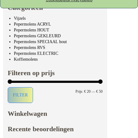
Categorieën
Vijzels
Pepermolens ACRYL
Pepermolens HOUT
Pepermolens GEKLEURD
Pepermolens SPECIAAL hout
Pepermolens RVS
Pepermolens ELECTRIC
Koffiemolens
Filteren op prijs
Min. prijs
Max. prijs
Prijs:
€ 20
—
€ 50
FILTER
Winkelwagen
Recente beoordelingen