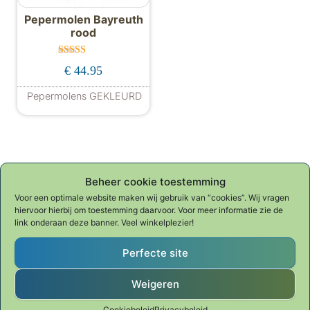
Pepermolen Bayreuth
rood
Gewaardeer
€
44.95
d
5.00
uit 5
Pepermolens GEKLEURD
Dit product heeft meerdere variaties. De
Beheer cookie toestemming
Voor een optimale website maken wij gebruik van “cookies”. Wij vragen
hiervoor hierbij om toestemming daarvoor. Voor meer informatie zie de
Waar ben je naar op zoek?
link onderaan deze banner. Veel winkelplezier!
Zoeken naar:
Perfecte site
Weigeren
Zoeken
Cookiebeleid
Privacybeleid