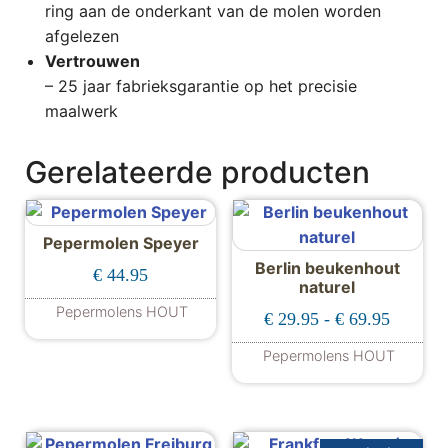
ring aan de onderkant van de molen worden
afgelezen
Vertrouwen
– 25 jaar fabrieksgarantie op het precisie
maalwerk
Gerelateerde producten
Pepermolen Speyer
Berlin beukenhout
€
44.95
naturel
Pepermolens HOUT
Prijskla
€
29.95
-
€
69.95
Dit product heeft meerdere variaties. De
Pepermolens HOUT
Dit product hee