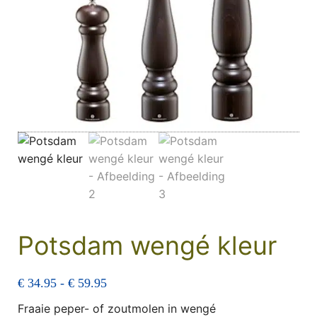
Potsdam wengé kleur
Prijsklasse: € 34.95 tot € 59.95
€
34.95
-
€
59.95
Fraaie peper- of zoutmolen in wengé