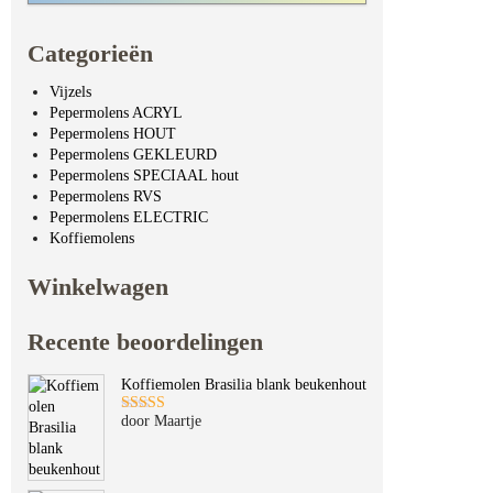
Categorieën
Vijzels
Pepermolens ACRYL
Pepermolens HOUT
Pepermolens GEKLEURD
Pepermolens SPECIAAL hout
Pepermolens RVS
Pepermolens ELECTRIC
Koffiemolens
Winkelwagen
Recente beoordelingen
Koffiemolen Brasilia blank beukenhout
door Maartje
Gewaardeerd
5
uit 5