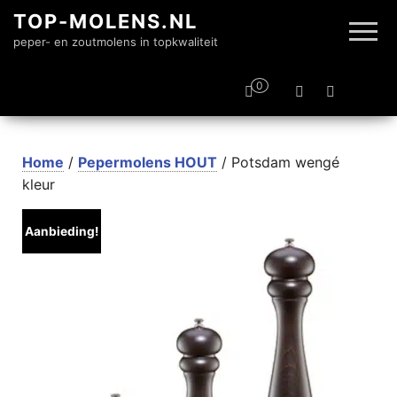
TOP-MOLENS.NL
peper- en zoutmolens in topkwaliteit
0
Home
/
Pepermolens HOUT
/ Potsdam wengé
kleur
Aanbieding!