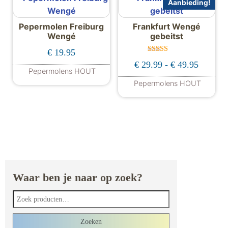
Aanbieding!
Pepermolen Freiburg
Frankfurt Wengé
Wengé
gebeitst
€
19.95
Gewaardeer
Prijskla
€
29.99
-
€
49.95
d
Pepermolens HOUT
5.00
uit 5
Dit product heeft meerdere variaties. De
Pepermolens HOUT
Dit product hee
Waar ben je naar op zoek?
Zoeken naar:
Zoeken