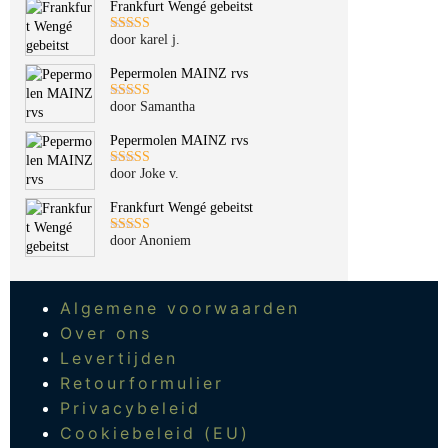
Frankfurt Wengé gebeitst
door karel j.
Gewaardeerd
5
uit 5
Pepermolen MAINZ rvs
door Samantha
Gewaardeerd
5
uit 5
Pepermolen MAINZ rvs
door Joke v.
Gewaardeerd
5
uit 5
Frankfurt Wengé gebeitst
door Anoniem
Gewaardeerd
5
uit 5
Algemene voorwaarden
Over ons
Levertijden
Retourformulier
Privacybeleid
Cookiebeleid (EU)