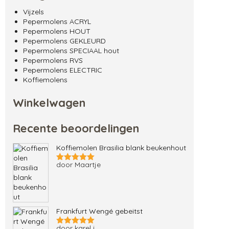
Vijzels
Pepermolens ACRYL
Pepermolens HOUT
Pepermolens GEKLEURD
Pepermolens SPECIAAL hout
Pepermolens RVS
Pepermolens ELECTRIC
Koffiemolens
Winkelwagen
Recente beoordelingen
Koffiemolen Brasilia blank beukenhout
door Maartje
Gewaardeerd
5
uit 5
Frankfurt Wengé gebeitst
door karel j.