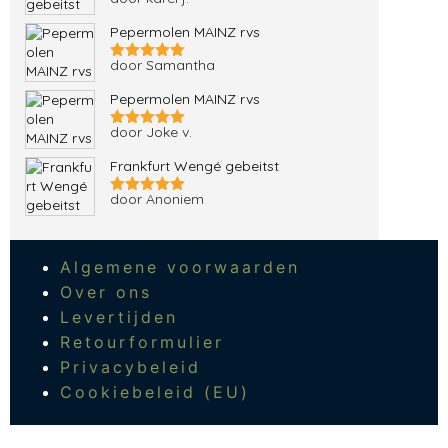
Gewaardeerd
5
uit 5
Pepermolen MAINZ rvs
door Samantha
Gewaardeerd
5
uit 5
Pepermolen MAINZ rvs
door Joke v.
Gewaardeerd
5
uit 5
Frankfurt Wengé gebeitst
door Anoniem
Gewaardeerd
5
uit 5
Algemene voorwaarden
Over ons
Levertijden
Retourformulier
Privacybeleid
Cookiebeleid (EU)