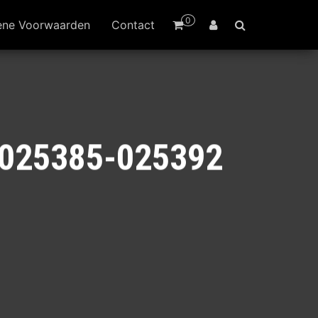
0
ene Voorwaarden
Contact
m 025385-025392