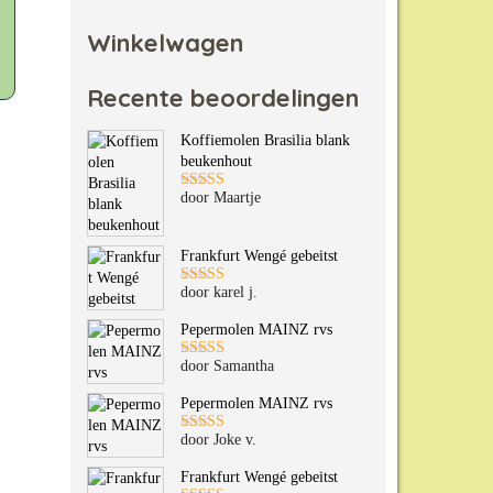
Winkelwagen
Recente beoordelingen
Koffiemolen Brasilia blank
beukenhout
door Maartje
Gewaardeerd
5
uit 5
Frankfurt Wengé gebeitst
door karel j.
Gewaardeerd
5
uit 5
Pepermolen MAINZ rvs
door Samantha
Gewaardeerd
5
uit 5
Pepermolen MAINZ rvs
door Joke v.
Gewaardeerd
5
uit 5
Frankfurt Wengé gebeitst