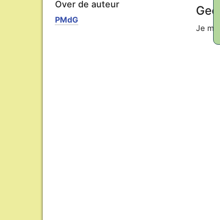
Over de auteur
Geef
PMdG
Je mo