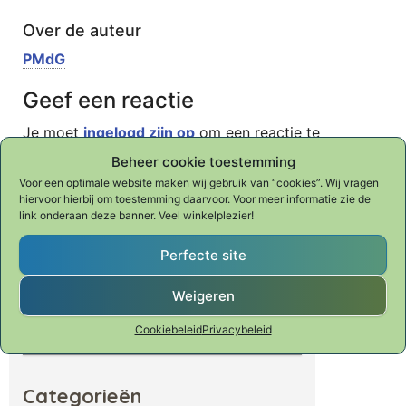
Over de auteur
PMdG
Geef een reactie
Je moet
ingelogd zijn op
om een reactie te
plaatsen.
Beheer cookie toestemming
Voor een optimale website maken wij gebruik van “cookies”. Wij vragen
hiervoor hierbij om toestemming daarvoor. Voor meer informatie zie de
link onderaan deze banner. Veel winkelplezier!
Perfecte site
Waar ben je naar op zoek?
Zoeken naar:
Weigeren
Cookiebeleid
Privacybeleid
Zoeken
Categorieën