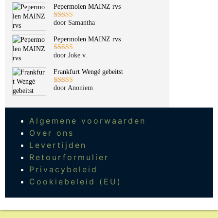
Pepermolen MAINZ rvs
door Samantha
Gewaardeerd
5
uit 5
Pepermolen MAINZ rvs
door Joke v.
Gewaardeerd
5
uit 5
Frankfurt Wengé gebeitst
door Anoniem
Gewaardeerd
5
uit 5
Algemene voorwaarden
Over ons
Levertijden
Retourformulier
Privacybeleid
Cookiebeleid (EU)