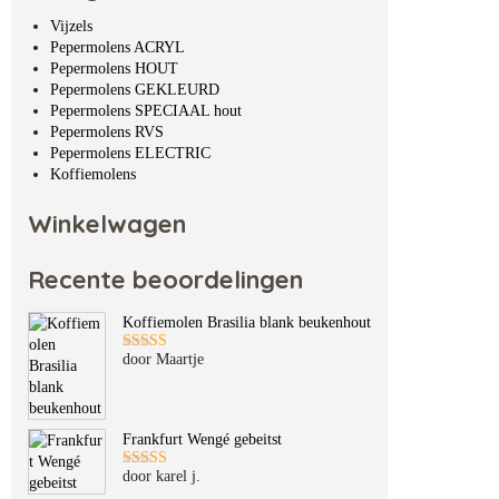
Vijzels
Pepermolens ACRYL
Pepermolens HOUT
Pepermolens GEKLEURD
Pepermolens SPECIAAL hout
Pepermolens RVS
Pepermolens ELECTRIC
Koffiemolens
Winkelwagen
Recente beoordelingen
Koffiemolen Brasilia blank beukenhout
door Maartje
Gewaardeerd
5
uit 5
Frankfurt Wengé gebeitst
door karel j.
Gewaardeerd
5
uit 5