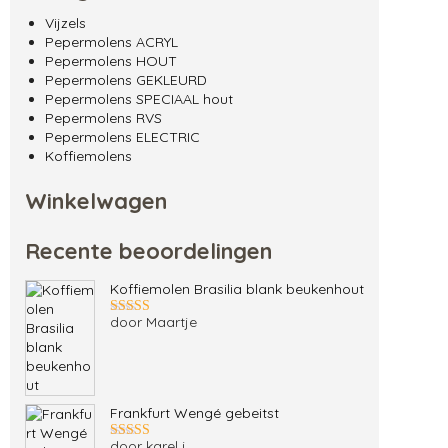
Vijzels
Pepermolens ACRYL
Pepermolens HOUT
Pepermolens GEKLEURD
Pepermolens SPECIAAL hout
Pepermolens RVS
Pepermolens ELECTRIC
Koffiemolens
Winkelwagen
Recente beoordelingen
Koffiemolen Brasilia blank beukenhout
door Maartje
Gewaardeerd
5
uit 5
Frankfurt Wengé gebeitst
door karel j.