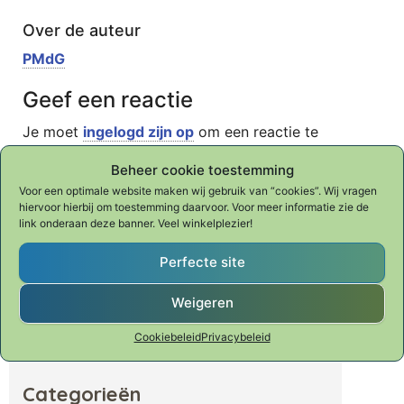
Over de auteur
PMdG
Geef een reactie
Je moet
ingelogd zijn op
om een reactie te
plaatsen.
Beheer cookie toestemming
Voor een optimale website maken wij gebruik van “cookies”. Wij vragen
hiervoor hierbij om toestemming daarvoor. Voor meer informatie zie de
link onderaan deze banner. Veel winkelplezier!
Waar ben je naar op zoek?
Perfecte site
Zoeken naar:
Weigeren
Cookiebeleid
Privacybeleid
Zoeken
Categorieën