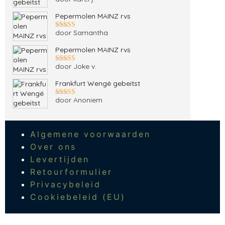
Gewaardeerd
5
uit 5
Pepermolen MAINZ rvs
door Samantha
Gewaardeerd
5
uit 5
Pepermolen MAINZ rvs
door Joke v.
Gewaardeerd
5
uit 5
Frankfurt Wengé gebeitst
door Anoniem
Gewaardeerd
5
uit 5
Algemene voorwaarden
Over ons
Levertijden
Retourformulier
Privacybeleid
Cookiebeleid (EU)