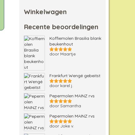
Winkelwagen
Recente beoordelingen
Koffiemolen Brasilia blank
beukenhout
door Maartje
Gewaardeerd
5
uit 5
Frankfurt Wengé gebeitst
door karel j.
Gewaardeerd
5
uit 5
Pepermolen MAINZ rvs
door Samantha
Gewaardeerd
5
uit 5
Pepermolen MAINZ rvs
door Joke v.
Gewaardeerd
5
uit 5