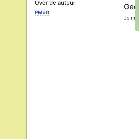
Over de auteur
Geef
PMdG
Je mo