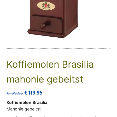
Koffiemolen Brasilia
mahonie gebeitst
Oorspronkelijke prijs was: € 139.95.
Huidige prijs is: € 119.95.
€
119.95
€
139.95
Koffiemolen Brasilia
Mahonie gebeitst