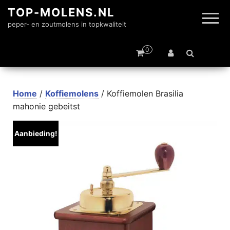
TOP-MOLENS.NL
peper- en zoutmolens in topkwaliteit
0
Home
/
Koffiemolens
/ Koffiemolen Brasilia
mahonie gebeitst
Aanbieding!