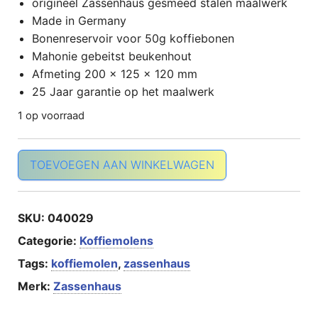
origineel Zassenhaus gesmeed stalen maalwerk
Made in Germany
Bonenreservoir voor 50g koffiebonen
Mahonie gebeitst beukenhout
Afmeting 200 x 125 x 120 mm
25 Jaar garantie op het maalwerk
1 op voorraad
Koffiemolen Brasilia mahonie gebeitst aantal
TOEVOEGEN AAN WINKELWAGEN
SKU:
040029
Categorie:
Koffiemolens
Tags:
koffiemolen
,
zassenhaus
Merk:
Zassenhaus