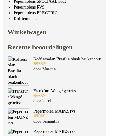
Pepermolens SPECIAAL hout
Pepermolens RVS
Pepermolens ELECTRIC
Koffiemolens
Winkelwagen
Recente beoordelingen
Koffiemolen Brasilia blank beukenhout
door Maartje
Gewaardeerd
5
uit 5
Frankfurt Wengé gebeitst
door karel j.
Gewaardeerd
5
uit 5
Pepermolen MAINZ rvs
door Samantha
Gewaardeerd
5
uit 5
Pepermolen MAINZ rvs