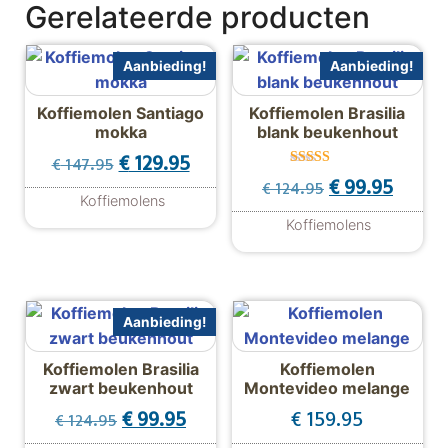
Gerelateerde producten
Aanbieding!
Aanbieding!
Koffiemolen Santiago
Koffiemolen Brasilia
mokka
blank beukenhout
Oorspronkelijke prijs was: € 147.95.
Huidige prijs is: € 129.95.
€
129.95
€
147.95
Gewaardeer
Oorspronkelijk
Huidige
€
99.95
€
124.95
d
Koffiemolens
5.00
uit 5
Koffiemolens
Aanbieding!
Koffiemolen Brasilia
Koffiemolen
zwart beukenhout
Montevideo melange
Oorspronkelijke prijs was: € 124.95.
Huidige prijs is: € 99.95.
€
99.95
€
159.95
€
124.95