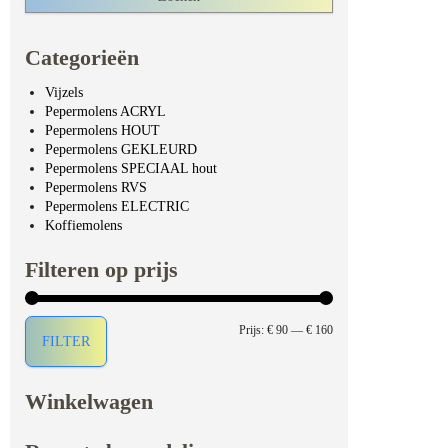
Categorieën
Vijzels
Pepermolens ACRYL
Pepermolens HOUT
Pepermolens GEKLEURD
Pepermolens SPECIAAL hout
Pepermolens RVS
Pepermolens ELECTRIC
Koffiemolens
Filteren op prijs
Min. prijs
Max. prijs
Prijs:
€ 90
—
€ 160
FILTER
Winkelwagen