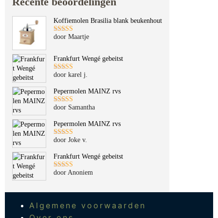
Recente beoordelingen
Koffiemolen Brasilia blank beukenhout
door Maartje
Gewaardeerd
5
uit 5
Frankfurt Wengé gebeitst
door karel j.
Gewaardeerd
5
uit 5
Pepermolen MAINZ rvs
door Samantha
Gewaardeerd
5
uit 5
Pepermolen MAINZ rvs
door Joke v.
Gewaardeerd
5
uit 5
Frankfurt Wengé gebeitst
door Anoniem
Gewaardeerd
5
uit 5
Algemene voorwaarden
Over ons