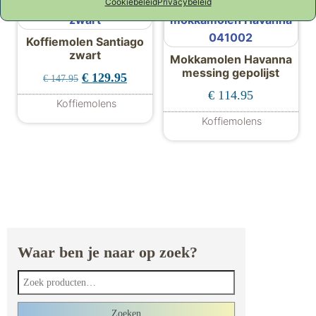
Cookiebeleid
Privacybeleid
Aanbieding!
Koffiemolen Santiago
zwart
Mokkamolen Havanna
messing gepolijst
Oorspronkelijke prijs was: € 147.95.
Huidige prijs is: € 129.95.
€
129.95
€
147.95
€
114.95
Koffiemolens
Koffiemolens
Waar ben je naar op zoek?
Zoeken naar:
Zoeken