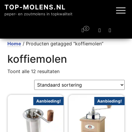
TOP-MOLENS.NL
peper- en zoutmolens in topkwaliteit
0
Home
/ Producten getagged “koffiemolen”
koffiemolen
Toont alle 12 resultaten
Aanbieding!
Aanbieding!