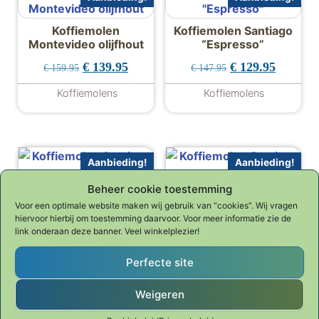
Koffiemolen
Koffiemolen Santiago
Montevideo olijfhout
“Espresso”
Oorspronkelijke prijs was: € 159.95.
Huidige prijs is: € 139.95.
Oorspronkelijke p
Huidige 
€
139.95
€
129.95
€
159.95
€
147.95
Koffiemolens
Koffiemolens
Aanbieding!
Aanbieding!
Beheer cookie toestemming
Koffiemolen Santiago
Koffiemolen Santiago
Voor een optimale website maken wij gebruik van “cookies”. Wij vragen
150 Gold
beuken
hiervoor hierbij om toestemming daarvoor. Voor meer informatie zie de
Oorspronkelijke prijs was: € 147.95.
Huidige prijs is: € 129.95.
Oorspronkelijke p
Huidige 
€
129.95
€
129.95
link onderaan deze banner. Veel winkelplezier!
€
147.95
€
147.95
Koffiemolens
Koffiemolens
Perfecte site
Weigeren