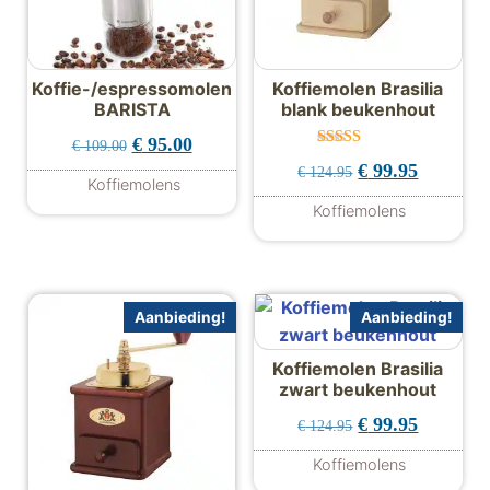
Koffie-/espressomolen
Koffiemolen Brasilia
BARISTA
blank beukenhout
Oorspronkelijke prijs was: € 109.00.
Huidige prijs is: € 95.00.
€
95.00
€
109.00
Gewaardeer
Oorspronkelijke 
Huidige p
€
99.95
€
124.95
d
Koffiemolens
5.00
uit 5
Koffiemolens
Aanbieding!
Aanbieding!
Koffiemolen Brasilia
zwart beukenhout
Oorspronkelijke 
Huidige p
€
99.95
€
124.95
Koffiemolens