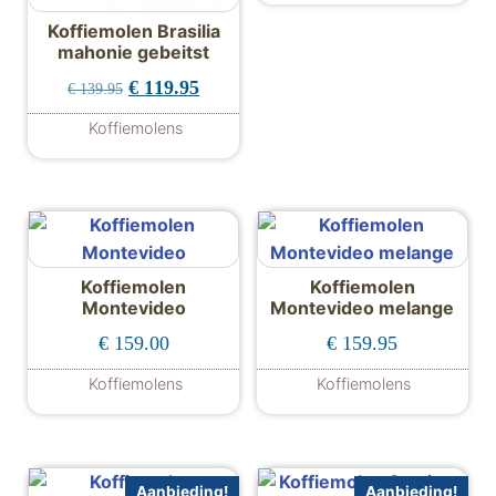
Koffiemolen Brasilia
mahonie gebeitst
Oorspronkelijke prijs was: € 139.95.
Huidige prijs is: € 119.95.
€
119.95
€
139.95
Koffiemolens
Koffiemolen
Koffiemolen
Montevideo
Montevideo melange
€
159.00
€
159.95
Koffiemolens
Koffiemolens
Aanbieding!
Aanbieding!