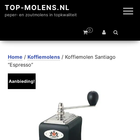
TOP-MOLENS.NL
peper- en zoutmolens in topkwaliteit
0
Home
/
Koffiemolens
/ Koffiemolen Santiago
“Espresso”
Aanbieding!