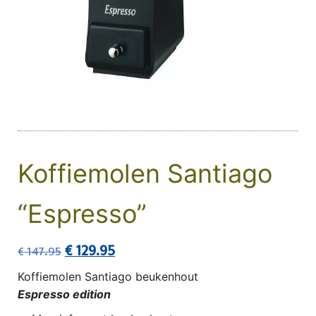
Koffiemolen Santiago
“Espresso”
Oorspronkelijke prijs was: € 147.95.
Huidige prijs is: € 129.95.
€
129.95
€
147.95
Koffiemolen Santiago beukenhout
Espresso edition