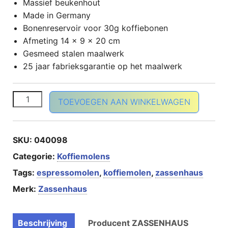
Massief beukenhout
Made in Germany
Bonenreservoir voor 30g koffiebonen
Afmeting 14 x 9 x 20 cm
Gesmeed stalen maalwerk
25 jaar fabrieksgarantie op het maalwerk
Koffiemolen Santiago beuken aantal
TOEVOEGEN AAN WINKELWAGEN
SKU:
040098
Categorie:
Koffiemolens
Tags:
espressomolen
,
koffiemolen
,
zassenhaus
Merk:
Zassenhaus
Beschrijving
Producent ZASSENHAUS