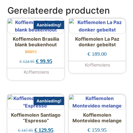
Gerelateerde producten
Aanbieding!
Koffiemolen Brasilia
Koffiemolen La Paz
blank beukenhout
donker gebeitst
€
189.00
Gewaardeer
Oorspronkelijke prijs was: € 124.95.
Huidige prijs is: € 99.95.
€
99.95
€
124.95
d
Koffiemolens
5.00
uit 5
Koffiemolens
Aanbieding!
Koffiemolen Santiago
Koffiemolen
“Espresso”
Montevideo melange
Oorspronkelijke prijs was: € 147.95.
Huidige prijs is: € 129.95.
€
129.95
€
159.95
€
147.95