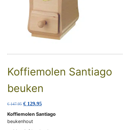
Koffiemolen Santiago
beuken
Oorspronkelijke prijs was: € 147.95.
Huidige prijs is: € 129.95.
€
129.95
€
147.95
Koffiemolen Santiago
beukenhout