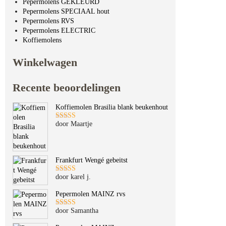
Pepermolens GEKLEURD
Pepermolens SPECIAAL hout
Pepermolens RVS
Pepermolens ELECTRIC
Koffiemolens
Winkelwagen
Recente beoordelingen
Koffiemolen Brasilia blank beukenhout
door Maartje
Gewaardeerd
5
uit 5
Frankfurt Wengé gebeitst
door karel j.
Gewaardeerd
5
uit 5
Pepermolen MAINZ rvs
door Samantha
Gewaardeerd
5
uit 5