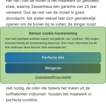
Het hart van de molen is het maalwerk uit gesmeed
staal, waarop Zassenhaus een garantie van 25 jaar
verleend. Ook de rest van de molen is goed
doordacht: het stalen deksel laat zich gemakkelijk
openen om de bonen bij te vullen, de slinger loopt
fijn en niet te zwaar. Met de stelschroef onder de
Beheer cookie toestemming
slinger is de perfecte instelling gemakkelijk en
Voor een optimale website maken wij gebruik van “cookies”. Wij vragen
traploos te maken.
hiervoor hierbij om toestemming daarvoor. Voor meer informatie zie de
link onderaan deze banner. Veel winkelplezier!
Massief beukenhout
Gemakkelijk traploos instelbaar
Perfecte site
Hoogwaardig gesmeed stalen maalwerk
Garantie 25 jaar op het maalwerk
Weigeren
Onze tip: zorg ervoor dat het maalwerk niet nat
Cookiebeleid
Privacybeleid
wordt. Reiniging van het maalwerk is in principe ook
niet nodig, de oliën die tijdens het malen uit de
koffiebonen vrijkomen houden het maalwerk in
perfecte conditie.