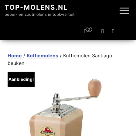
TOP-MOLENS.NL
peper- en zoutmolens in topkwaliteit
0
Home
/
Koffiemolens
/ Koffiemolen Santiago
beuken
Aanbieding!